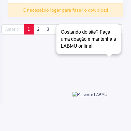
É necessário logar para fazer o download
Anterior
1
2
3
4
5
6
7
8
Próximo
Gostando do site? Faça
uma doação e mantenha a
LABMU online!
Copyright ©
LABMU - COMPARTILHANDO CONHECIMENTO 2018 /