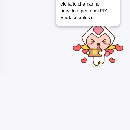
ele ia te chamar no
privado e pedir um PIX!
Ajuda aí antes que
Copyright ©
LABMU - COMPARTILHANDO CONHECIMENTO 2018 /
2026
. Todos os direitos reservados.
Quem compartilha conhecimento, torna imaginação em realidade -
Ongam Otsugua