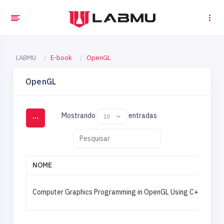
LABMU
E-book
OpenGL
OpenGL
Mostrando
entradas
NOME
Computer Graphics Programming in OpenGL Using C++ - 2ª E