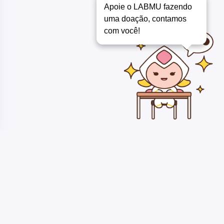
Apoie o LABMU fazendo
uma doação, contamos
com você!
Copyright ©
LABMU - COMPARTILHANDO CONHECIMENTO 2018 /
2026
. Todos os direitos reservados.
Quem compartilha conhecimento, torna imaginação em realidade -
Ongam Otsugua