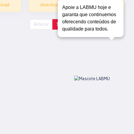
load
download
download
Apoie a LABMU hoje e
garanta que continuemos
oferecendo conteúdos de
Anterior
1
2
3
4
5
Próximo
qualidade para todos.
2026
. Todos os direitos reservados.
ealidade - Ongam Otsugua