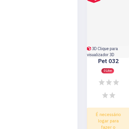
3D
Clique para
visualizador 3D
Pet 032
0 Like
É necessário
logar para
fazer o