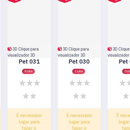
3D
Clique para
3D
Clique para
3D
Clique
visualizador 3D
visualizador 3D
visualizador
Pet 031
Pet 030
Pet
0 Like
1 Like
0 Li
É necessário
É necessário
É nece
logar para
logar para
logar
fazer o
fazer o
faz