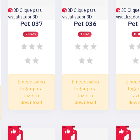
3D
Clique para
3D
Clique para
3D
Clique
visualizador 3D
visualizador 3D
visualizador
Pet 037
Pet 036
Pet
2 Likes
1 Like
0 Li
É necessário
É necessário
É nece
logar para
logar para
logar
fazer o
fazer o
faz
download
download
down