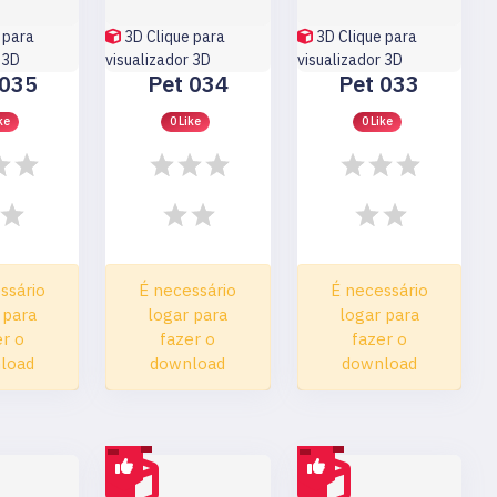
 para
3D
Clique para
3D
Clique para
 3D
visualizador 3D
visualizador 3D
 035
Pet 034
Pet 033
ke
0 Like
0 Like
ssário
É necessário
É necessário
 para
logar para
logar para
er o
fazer o
fazer o
load
download
download