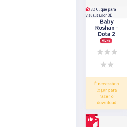
3D
Clique para
visualizador 3D
Baby
Roshan -
Dota 2
0 Like
É necessário
logar para
fazer o
download