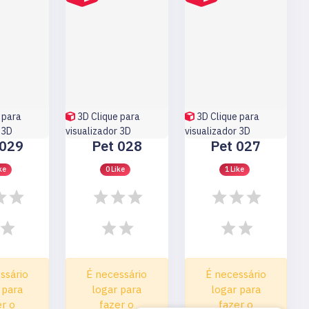
 para
3D
Clique para
3D
Clique para
 3D
visualizador 3D
visualizador 3D
 029
Pet 028
Pet 027
ke
0 Like
1 Like
ssário
É necessário
É necessário
 para
logar para
logar para
er o
fazer o
fazer o