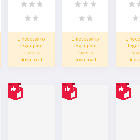
É necessário
É necessário
É nece
logar para
logar para
logar
fazer o
fazer o
faz
download
download
down