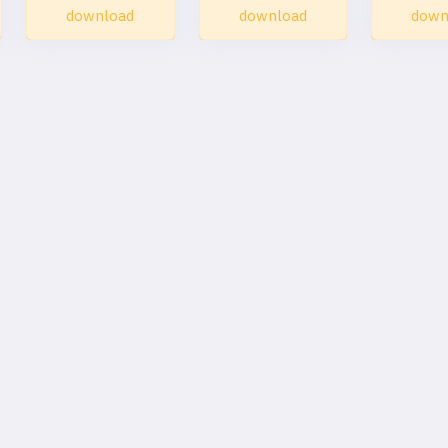
download
download
down
Copyright ©
LABMU - COMPARTILHANDO CONHECIMENTO 2018 / 
Quem compartilha conhecimento, torna imaginação em r