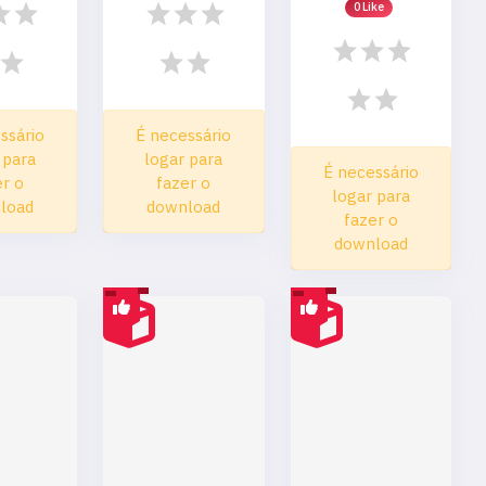
0 Like
ssário
É necessário
 para
logar para
É necessário
er o
fazer o
logar para
load
download
fazer o
download