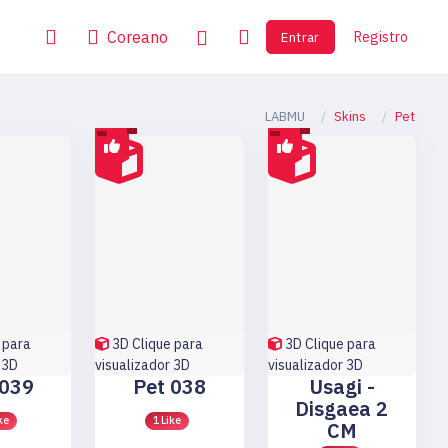
Registro
Entrar
Coreano
LABMU
Skins
Pet
 para
3D
Clique para
3D
Clique para
 3D
visualizador 3D
visualizador 3D
 039
Pet 038
Usagi -
Disgaea 2
ke
1 Like
CM