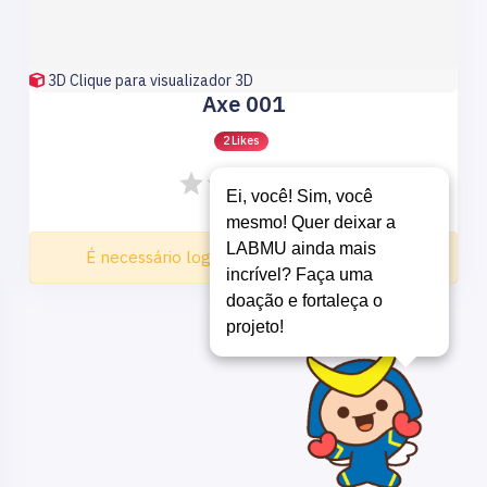
3D
Clique para visualizador 3D
Axe 001
2 Likes
Ei, você! Sim, você
mesmo! Quer deixar a
LABMU ainda mais
É necessário logar para fazer o download
incrível? Faça uma
doação e fortaleça o
projeto!